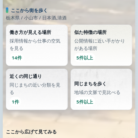
類似が少なくなったら、画像のある別の場所へ歩き続けます。
診療所
薬局
女川町地域医療センター - 公
杏林堂漢方薬局
益社団...
岐阜県 / 本巣郡北方町
宮城県 / 牡鹿郡女川町
公式サイト
公式サイト
働く
別の通りにも出てみる
類似が少なくなったら、画像のある別の場所へ歩き続けます。