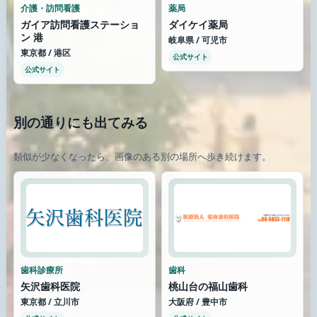
介護・訪問看護
薬局
ガイア訪問看護ステーショ
ダイケイ薬局
ン 港
岐阜県 / 可児市
東京都 / 港区
公式サイト
公式サイト
別の通りにも出てみる
類似が少なくなったら、画像のある別の場所へ歩き続けます。
歯科診療所
歯科
矢沢歯科医院
桃山台の福山歯科
東京都 / 立川市
大阪府 / 豊中市