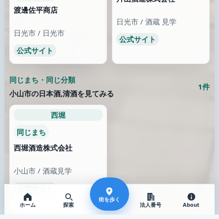
薬局
診療所
えん薬局 足立谷在家店
こじま内科呼吸器科
東京都 / 足立区
東京都 / 世田谷区
公式サイト
公式サイト
ここから街を歩く
栃木県 / 小山市 / 日本酒,清酒
働き方が見える場所
似た特徴の場所
採用情報から仕事の空気
公開情報に近い手がかり
を見る
がある場所
14件
5件以上
近くの同じ通り
同じまちを歩く
同じまちの近い分類を見
街を歩く
ホーム
探索
法人番号
About
る
地域の文脈で見比べる