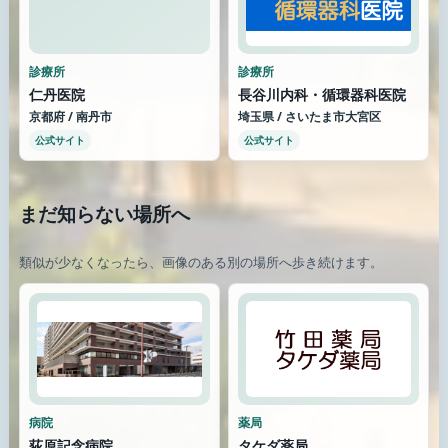
診療所
診療所
仁丹医院
長谷川内科・循環器科医院
京都府 / 南丹市
埼玉県 / さいたま市大宮区
公式サイト
公式サイト
まだ知らない場所へ
類似が少なくなったら、画像のある別の場所へ歩き続けます。
病院
薬局
荻原記念病院
タケダ薬局