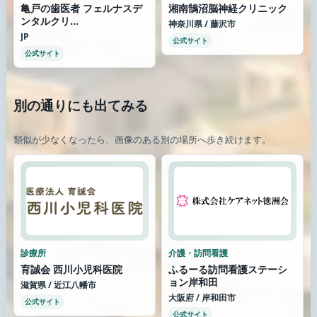
亀戸の歯医者 フェルナスデ
湘南鵠沼脳神経クリニック
ンタルクリ...
神奈川県 / 藤沢市
JP
公式サイト
公式サイト
別の通りにも出てみる
類似が少なくなったら、画像のある別の場所へ歩き続けます。
診療所
介護・訪問看護
育誠会 西川小児科医院
ふるーる訪問看護ステーシ
ョン岸和田
滋賀県 / 近江八幡市
大阪府 / 岸和田市
公式サイト
公式サイト