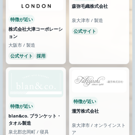
まだ知らない場所へ
類似が少なくなったら、画像のある別の場所へ歩き続けます。
薬局
介護・訪問看護
レデイ薬局 北高下店
訪問看護・リハビリステー
ション手と手
愛媛県 / 今治市
宮崎県 / 三股町
公式サイト
公式サイト
ここから街を歩く
大阪府 / 泉大津市 / オンラインストア