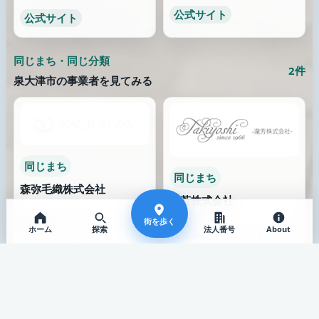
働き方が見える場所
似た特徴の場所
採用情報から仕事の空気
公開情報に近い手がかり
を見る
がある場所
14件
4件
近くの同じ通り
同じまちを歩く
同じまちの近い分類を見
る
地域の文脈で見比べる
2件
5件以上
街を歩く
ホーム
探索
法人番号
About
ここから広げて見てみる
地域、分類、特徴タグ、キーワードから、近い文脈の事業者
へ探索を広げます。
特徴・キーワードが近い事業者
4件