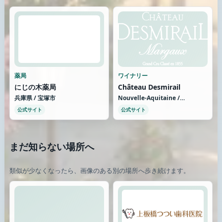
薬局
ワイナリー
にじの木薬局
Château Desmirail
兵庫県 / 宝塚市
Nouvelle-Aquitaine /
Bordeaux area
公式サイト
公式サイト
まだ知らない場所へ
類似が少なくなったら、画像のある別の場所へ歩き続けます。