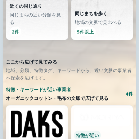
千葉県 / 鎌ヶ谷市
埼玉県 / 久喜市
公式サイト
公式サイト
別の通りにも出てみる
類似が少なくなったら、画像のある別の場所へ歩き続けます。
助産所
歯科診療所
産前産後ケアサロンＭＡＭ
天翔会 出戸ひかり歯科
ＡＬＡＢＯ助...
大阪府 / 大阪市
大阪府 / 大阪市生野区
公式サイト
働く
公式サイト