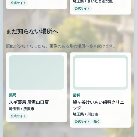
埼玉県 / さいたま市北区
公式サイト
公式サイト
まだ知らない場所へ
類似が少なくなったら、画像のある別の場所へ歩き続けます。
薬局
歯科
スギ薬局 所沢山口店
鳩ヶ谷けいあい歯科クリニ
ック
埼玉県 / 所沢市
埼玉県 / 川口市
公式サイト
公式サイト
働く