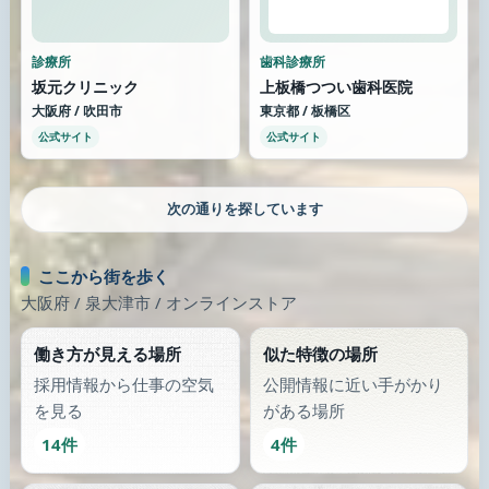
診療所
歯科診療所
坂元クリニック
上板橋つつい歯科医院
大阪府 / 吹田市
東京都 / 板橋区
公式サイト
公式サイト
さらに街を歩く
類似が少なくなったら、画像のある別の場所へ歩き続けます。
歯科
薬局
みずさわ歯科医院
飛鳥薬局 江面店