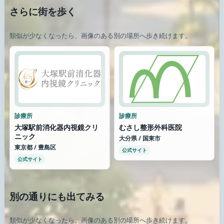
さらに街を歩く
類似が少なくなったら、画像のある別の場所へ歩き続けます。
診療所
診療所
大塚駅前消化器内視鏡クリ
むさし整形外科医院
ニック
大分県 / 国東市
東京都 / 豊島区
公式サイト
公式サイト
別の通りにも出てみる
類似が少なくなったら、画像のある別の場所へ歩き続けます。