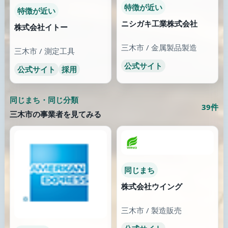
野崎駅前歯科クリニック
川嶋レディースクリニック
大阪府 / 大東市
大阪府 / 守口市
公式サイト
公式サイト
ここから街を歩く
兵庫県 / 三木市 / SAWMASTER
相談できる通り
働き方が見える場所
公式の問い合わせ先があ
採用情報から仕事の空気
る場所
を見る
1件
25件
似た特徴の場所
近くの同じ通り
公開情報に近い手がかり
同じまちの近い分類を見
がある場所
る
5件以上
39件