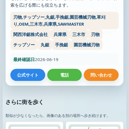
索を広げる際にも役立ちます。
刃物,チップソー,丸鋸,手挽鋸,園芸機械刃物,草刈
り,OEM,三木市,兵庫県,SAWMASTER
関西洋鋸株式会社
兵庫県
三木市
刃物
チップソー
丸鋸
手挽鋸
園芸機械刃物
最終確認日
2026-06-19
公式サイト
電話
問い合わせ
さらに街を歩く
類似が少なくなったら、画像のある別の場所へ歩き続けます。