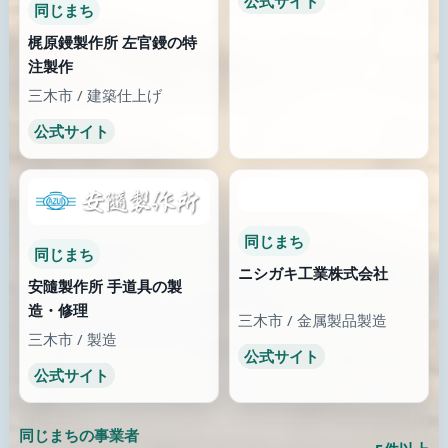
ここから広げて見てみる
地域、分類、特徴タグ、キーワードから、近い文脈の事業者
へ探索を広げます。
特徴・キーワードが近い事業者
5件以上
刃物・チップソーの文脈で広げて見る
道刃
特徴が近い
道刃物工業株式会社
特徴が近い
彫刻教室
おの義刃物(ONOYOSHI
HAMONO) 園芸鋏製造
公式サイト
小野市 / ONOYOSHI
HAMONO