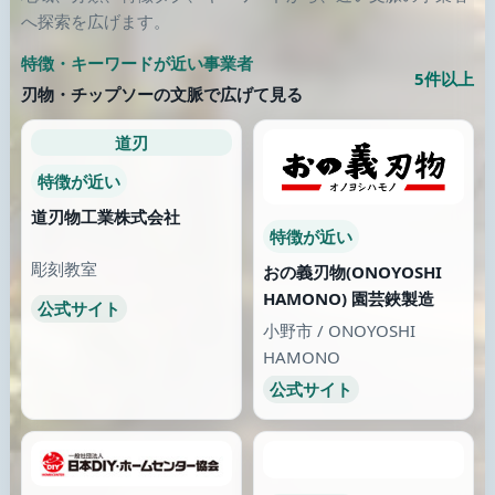
薬局
診療所
シンバシ薬局
富田内科クリニック
兵庫県 / 宝塚市
神奈川県 / 横浜市西区
公式サイト
働く
公式サイト
まだ知らない場所へ
類似が少なくなったら、画像のある別の場所へ歩き続けます。
歯科
診療所