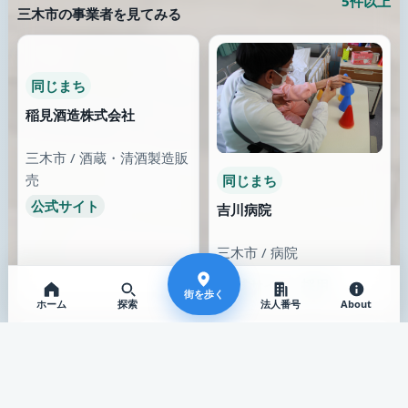
公式サイト
特徴が近い
特徴が近い
ニシガキ工業株式会社
株式会社イトー
三木市 / 金属製品製造
三木市 / 測定工具
公式サイト
公式サイト
採用
同じまち・同じ分類
39件
街を歩く
三木市の事業者を見てみる
ホーム
探索
法人番号
About
同じまち