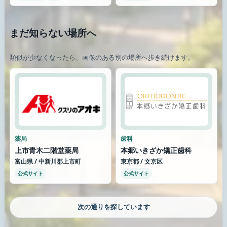
まだ知らない場所へ
類似が少なくなったら、画像のある別の場所へ歩き続けます。
薬局
歯科
上市青木二階堂薬局
本郷いきざか矯正歯科
富山県 / 中新川郡上市町
東京都 / 文京区
公式サイト
公式サイト
さらに街を歩く