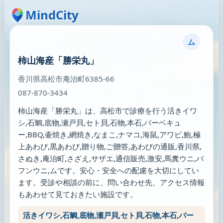
MindCity
ム
柿山海産「勝栄丸」
香川県高松市庵治町6385-66
087-870-3434
柿山海産「勝栄丸」は、高松市で診療を行う活きイワ
シ,石鯛,底物,瀬戸貝,セト貝,石物,本石,バーベキュ
ー,BBQ,壷焼き,網焼き,なまこ,ナマコ,海鼠,アワビ,鮑,極
上あわび,黒あわび,贈り物,ご贈答,あわびの通販,香川県,
さぬき,庵治町,さざえ,サザエ,通信販売,激安,馬糞ウニ,バ
フンウニ,ムです。安心・安全への配慮を大切にしてい
ます。受診や相談の前に、問い合わせ先、アクセス情報
もあわせて見ておきたい施設です。
活きイワシ,石鯛,底物,瀬戸貝,セト貝,石物,本石,バー