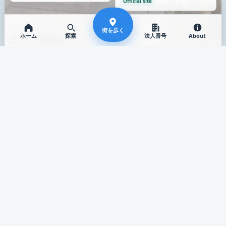
Official site
街を歩く
ホーム
探索
法人番号
About
さらに街を歩く
類似が少なくなったら、画像のある別の場所へ歩き続けます。
診療所
薬局
岡村クリニック
スギ薬局 寝屋川黒原店
愛知県 / 豊橋市
大阪府 / 寝屋川市
Official site
Official site
別の通りにも出てみる