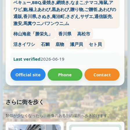
ベキュー,BBQ,壷焼き,網焼き,なまこ,ナマコ,海鼠,ア
ワビ,鮑,極上あわび,黒あわび,贈り物,ご贈答,あわびの
通販,香川県,さぬき,庵治町,さざえ,サザエ,通信販売,
激安,馬糞ウニ,バフンウニ,ム
柿山海産「勝栄丸」
香川県
高松市
活きイワシ
石鯛
底物
瀬戸貝
セト貝
Last verified
2026-06-19
Official site
Phone
Contact
さらに街を歩く
類似が少なくなったら、画像のある別の場所へ歩き続けます。