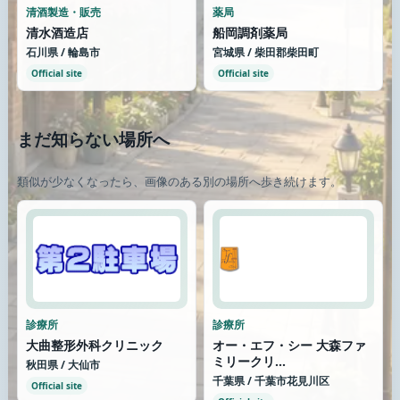
清酒製造・販売
薬局
清水酒造店
船岡調剤薬局
石川県 / 輪島市
宮城県 / 柴田郡柴田町
Official site
Official site
まだ知らない場所へ
類似が少なくなったら、画像のある別の場所へ歩き続けます。
診療所
診療所
大曲整形外科クリニック
オー・エフ・シー 大森ファ
ミリークリ...
秋田県 / 大仙市
千葉県 / 千葉市花見川区
Official site