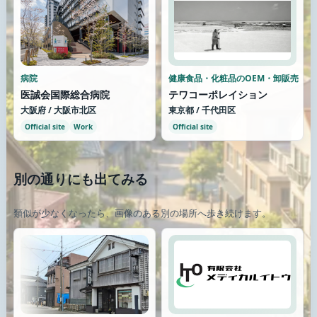
病院
健康食品・化粧品のOEM・卸販売
医誠会国際総合病院
テワコーポレイション
大阪府 / 大阪市北区
東京都 / 千代田区
Official site
Work
Official site
別の通りにも出てみる
類似が少なくなったら、画像のある別の場所へ歩き続けます。