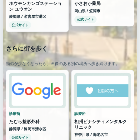
ホウモンカンゴステーショ
かさおか薬局
ン ユウオン
岡山県 / 笠岡市
愛知県 / 名古屋市港区
公式サイト
公式サイト
さらに街を歩く
類似が少なくなったら、画像のある別の場所へ歩き続けます。
診療所
診療所
たむら整形外科
相州ビナシティメンタルク
リニック
静岡県 / 静岡市清水区
神奈川県 / 海老名市
公式サイト