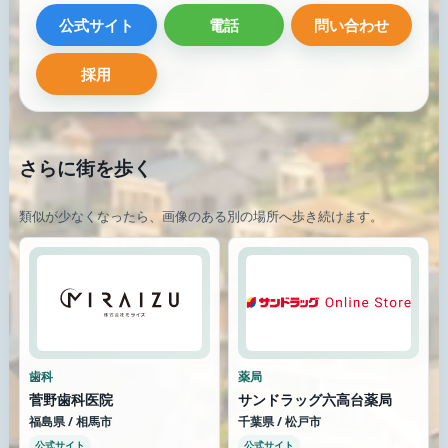
公式サイト
電話
問い合わせ
採用
さらに街を歩く
類似が少なくなったら、画像のある別の場所へ歩き続けます。
歯科
薬局
菅野歯科医院
サンドラッグ六高台薬局
福島県 / 相馬市
千葉県 / 松戸市
公式サイト
公式サイト