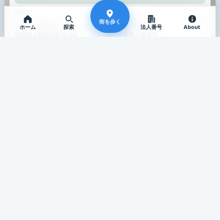
診療所
薬局
街を歩く
しもぐち内科
オリーブ薬局
ホーム
探索
法人番号
About
長崎県 / 西彼杵郡長与町
千葉県 / 富津市
公式サイト
公式サイト
まだ知らない場所へ
類似が少なくなったら、画像のある別の場所へ歩き続けます。
薬局
介護・訪問看護
元気なスマイル 薬局
訪問看護ステーション悠和
大阪府 / 八尾市
大阪府 / 熊取町
公式サイト
公式サイト