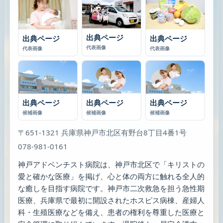
出典ページ
出典ページ
出典ページ
代表画像
代表画像
代表画像
出典ページ
出典ページ
出典ページ
候補画像
候補画像
候補画像
〒651-1321 兵庫県神戸市北区有野台8丁目4番1号
078-981-0161
神戸アドベンチスト病院は、神戸市北区で「キリストの
愛と確かな医療」を掲げ、心と体の両方に触れる全人的
な癒しを目指す病院です。神戸市二次救急を担う急性期
医療、兵庫県で最初に開設されたホスピス病棟、産婦人
科・生殖医療などを備え、患者の権利を尊重した医療と