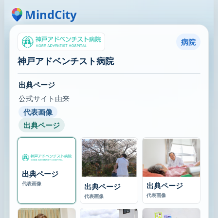
MindCity
病院
神戸アドベンチスト病院
出典ページ
公式サイト由来
代表画像
出典ページ
出典ページ
代表画像
出典ページ
出典ページ
代表画像
代表画像