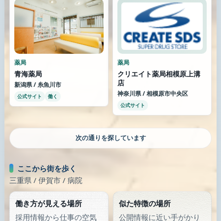
薬局
薬局
青海薬局
クリエイト薬局相模原上溝
店
新潟県 / 糸魚川市
神奈川県 / 相模原市中央区
公式サイト
働く
公式サイト
次の通りを探しています
ここから街を歩く
三重県 / 伊賀市 / 病院
働き方が見える場所
似た特徴の場所
採用情報から仕事の空気
公開情報に近い手がかり