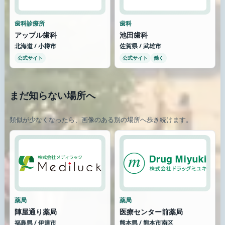
歯科診療所
歯科
アップル歯科
池田歯科
北海道 / 小樽市
佐賀県 / 武雄市
公式サイト
公式サイト
働く
まだ知らない場所へ
類似が少なくなったら、画像のある別の場所へ歩き続けます。
薬局
薬局
陣屋通り薬局
医療センター前薬局
福島県 / 伊達市
熊本県 / 熊本市南区