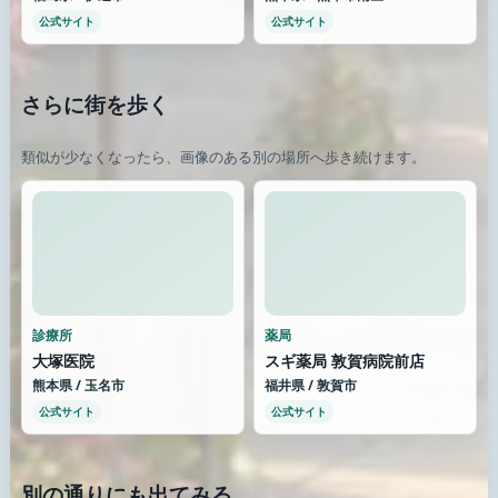
公式サイト
公式サイト
さらに街を歩く
類似が少なくなったら、画像のある別の場所へ歩き続けます。
診療所
薬局
大塚医院
スギ薬局 敦賀病院前店
熊本県 / 玉名市
福井県 / 敦賀市
公式サイト
公式サイト
別の通りにも出てみる