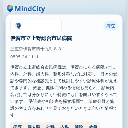
MindCity
病院
伊賀市立上野総合市民病院
三重県伊賀市四十九町８３１
0595-24-1111
伊賀市立上野総合市民病院は、伊賀市にある病院です。
内科、外科、婦人科、整形外科などに対応し、日々の受
診や専門的な相談先として検討しやすい診療体制が見え
てきます。 救急、健診に関わる情報も見られ、診療内
容だけでは分かりにくい特徴にも目を向けやすくなって
います。 受診先や相談先を探す場面で、診療分野と施
設の考え方をあわせて見ておきたいときに向いた情報で
す。
病院
婦人科
外科
内科
健診
救急