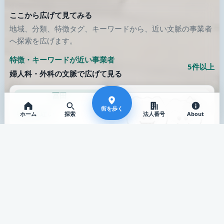
ここから広げて見てみる
地域、分類、特徴タグ、キーワードから、近い文脈の事業者
へ探索を広げます。
特徴・キーワードが近い事業者
5件以上
婦人科・外科の文脈で広げて見る
冨田
街を歩く
特徴が近い
ホーム
探索
法人番号
About
冨田歯科医院
伊勢市 / 歯科
特徴が近い
公式サイト
高丘歯科医院
鳥羽市 / 歯科
公式サイト