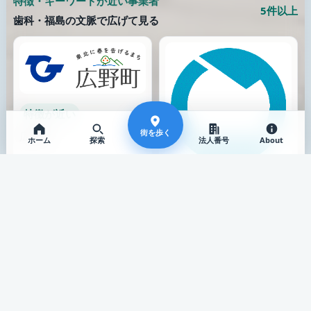
特徴・キーワードが近い事業者
5件以上
歯科・福島の文脈で広げて見る
特徴が近い
街を歩く
広野町
ホーム
探索
法人番号
About
広野町 / 地方公共団体（町
役場）
特徴が近い
公式サイト
採用
猪苗代町
猪苗代町 / 地方公共団体
（町役場）
公式サイト
採用