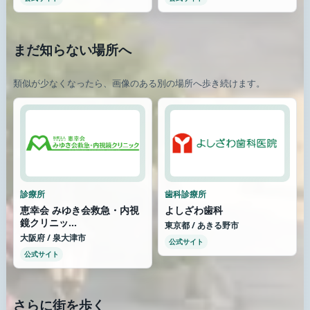
まだ知らない場所へ
類似が少なくなったら、画像のある別の場所へ歩き続けます。
診療所
歯科診療所
恵幸会 みゆき会救急・内視
よしざわ歯科
鏡クリニッ...
東京都 / あきる野市
大阪府 / 泉大津市
公式サイト
公式サイト
さらに街を歩く