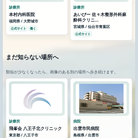
診療所
診療所
本村内科医院
あいびー 佐々木整形外科麻
酔科クリニ...
福岡県 / 大野城市
宮城県 / 仙台市青葉区
公式サイト
働く
公式サイト
まだ知らない場所へ
類似が少なくなったら、画像のある別の場所へ歩き続けます。
診療所
病院
飛峯会 八王子北クリニック
出雲市民病院
東京都 / 八王子市
島根県 / 出雲市