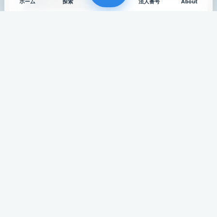
ホーム
探索
法人番号
About
病院
診療所
湘南東部総合病院
バディ ながつた脳神経外科
神奈川県 / 茅ヶ崎市
神奈川県 / 横浜市緑区
公式サイト
働く
公式サイト
別の通りにも出てみる
類似が少なくなったら、画像のある別の場所へ歩き続けます。
病院
薬局
リフレまえだ病院
フロンティア薬局 綾瀬店
山口県 / 岩国市
東京都 / 足立区