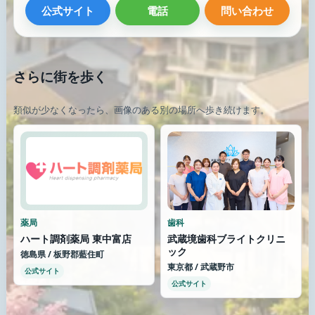
公式サイト
電話
問い合わせ
さらに街を歩く
類似が少なくなったら、画像のある別の場所へ歩き続けます。
薬局
歯科
ハート調剤薬局 東中富店
武蔵境歯科ブライトクリニ
ック
徳島県 / 板野郡藍住町
東京都 / 武蔵野市
公式サイト
公式サイト