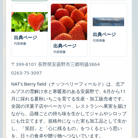
出典ページ
出典ページ
代表画像
代表画像
出典ページ
代表画像
〒399-8101 長野県安曇野市三郷明盛3864
0263-75-3097
NAT's Berry field（ナッツベリーフィールド）は、北ア
ルプスの雪解け水と寒暖差のある安曇野で、6月から11
月に採れる夏秋いちごを育てる生産・加工販売者です。
全国の洋菓子店やベーカリー、レストランへ果実を届け
ながら、品種ごとの持ち味を生かしてジャムやシロップ
にも仕立てます。規格外になった実も加工品として生か
し、「笑顔」と「心に残るもの」をつくるという思い
を、日々の食卓や贈り物へつないでいます。