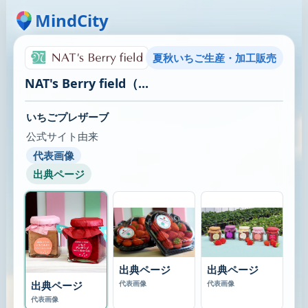
MindCity
夏秋いちご生産・加工販売
NAT's Berry field（...
いちごプレザーブ
公式サイト由来
代表画像
出典ページ
出典ページ
出典ページ
出典ページ
代表画像
代表画像
代表画像