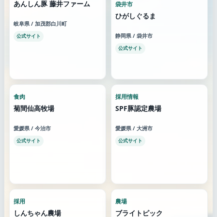
あんしん豚 藤井ファーム
袋井市
ひがしぐるま
岐阜県 / 加茂郡白川町
静岡県 / 袋井市
公式サイト
公式サイト
食肉
採用情報
菊間仙高牧場
SPF豚認定農場
愛媛県 / 今治市
愛媛県 / 大洲市
公式サイト
公式サイト
採用
農場
しんちゃん農場
ブライトピック