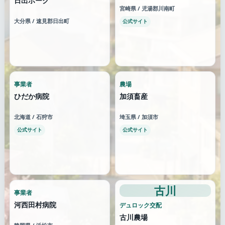
日出ポーク
宮崎県 / 児湯郡川南町
大分県 / 速見郡日出町
公式サイト
事業者
農場
ひだか病院
加須畜産
北海道 / 石狩市
埼玉県 / 加須市
公式サイト
公式サイト
古川
事業者
河西田村病院
デュロック交配
古川農場