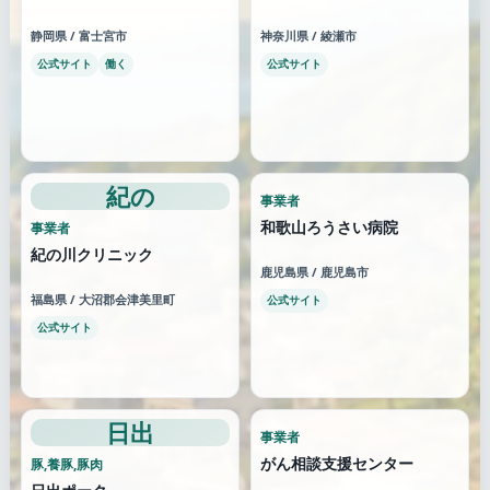
静岡県 / 富士宮市
神奈川県 / 綾瀬市
公式サイト
働く
公式サイト
紀の
事業者
和歌山ろうさい病院
事業者
紀の川クリニック
鹿児島県 / 鹿児島市
福島県 / 大沼郡会津美里町
公式サイト
公式サイト
日出
事業者
がん相談支援センター
豚,養豚,豚肉