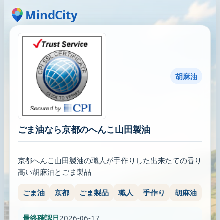
MindCity
胡麻油
ごま油なら京都のへんこ山田製油
京都へんこ山田製油の職人が手作りした出来たての香り
高い胡麻油とごま製品
ごま油
京都
ごま製品
職人
手作り
胡麻油
最終確認日
2026-06-17