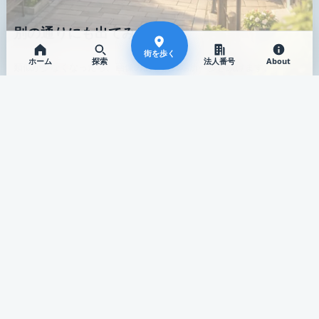
別の通りにも出てみる
街を歩く
ホーム
探索
法人番号
About
類似が少なくなったら、画像のある別の場所へ歩き続けます。
診療所
歯科
順裕会 クリニックソワニエ
高澤歯科クリニック
千葉県 / 松戸市
埼玉県 / 志木市
公式サイト
公式サイト
働く
まだ知らない場所へ
類似が少なくなったら、画像のある別の場所へ歩き続けます。