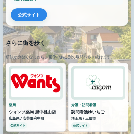
公式サイト
さらに街を歩く
類似が少なくなったら、画像のある別の場所へ歩き続けます。
薬局
介護・訪問看護
ウォンツ薬局 府中桃山店
訪問看護ゆいちご
広島県 / 安芸郡府中町
埼玉県 / 三郷市
公式サイト
公式サイト