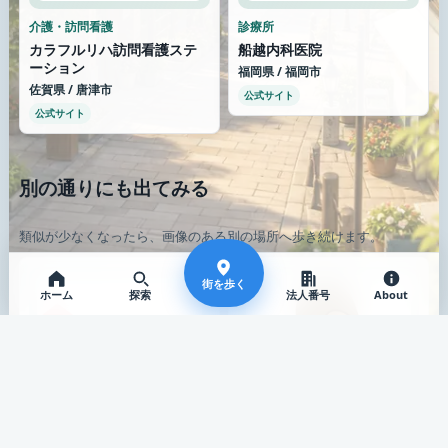
介護・訪問看護
診療所
カラフルリハ訪問看護ステ
船越内科医院
ーション
福岡県 / 福岡市
佐賀県 / 唐津市
公式サイト
公式サイト
別の通りにも出てみる
類似が少なくなったら、画像のある別の場所へ歩き続けます。
街を歩く
ホーム
探索
法人番号
About
歯科診療所
薬局
六本木ルアナ歯科
薬局 火の鳥
東京都 / 港区
東京都 / 八王子市