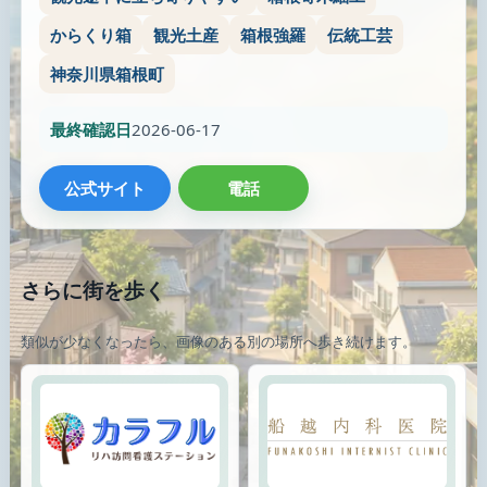
からくり箱
観光土産
箱根強羅
伝統工芸
神奈川県箱根町
最終確認日
2026-06-17
公式サイト
電話
さらに街を歩く
類似が少なくなったら、画像のある別の場所へ歩き続けます。