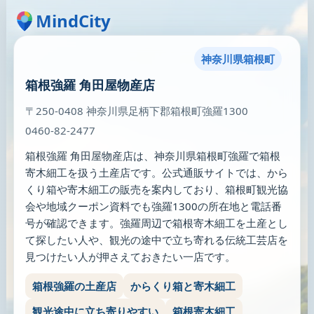
MindCity
神奈川県箱根町
箱根強羅 角田屋物産店
〒250-0408 神奈川県足柄下郡箱根町強羅1300
0460-82-2477
箱根強羅 角田屋物産店は、神奈川県箱根町強羅で箱根
寄木細工を扱う土産店です。公式通販サイトでは、から
くり箱や寄木細工の販売を案内しており、箱根町観光協
会や地域クーポン資料でも強羅1300の所在地と電話番
号が確認できます。強羅周辺で箱根寄木細工を土産とし
て探したい人や、観光の途中で立ち寄れる伝統工芸店を
見つけたい人が押さえておきたい一店です。
箱根強羅の土産店
からくり箱と寄木細工
観光途中に立ち寄りやすい
箱根寄木細工