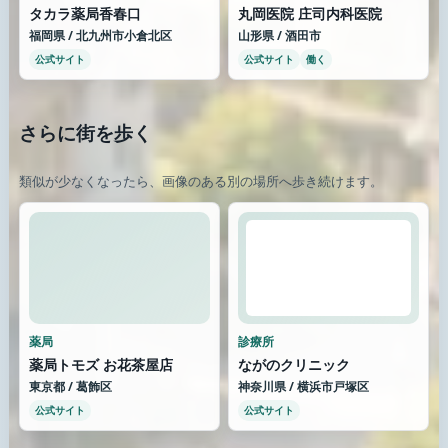
タカラ薬局香春口
丸岡医院 庄司内科医院
福岡県 / 北九州市小倉北区
山形県 / 酒田市
公式サイト
公式サイト
働く
さらに街を歩く
類似が少なくなったら、画像のある別の場所へ歩き続けます。
薬局
診療所
薬局トモズ お花茶屋店
ながのクリニック
東京都 / 葛飾区
神奈川県 / 横浜市戸塚区
公式サイト
公式サイト