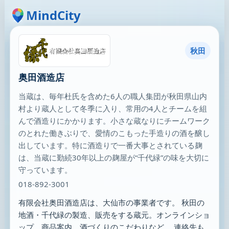
MindCity
秋田
奥田酒造店
当蔵は、毎年杜氏を含めた6人の職人集団が秋田県山内
村より蔵人として冬季に入り、常用の4人とチームを組
んで酒造りにかかります。小さな蔵なりにチームワーク
のとれた働きぶりで、愛情のこもった手造りの酒を醸し
出しています。特に酒造りで一番大事とされている麹
は、当蔵に勤続30年以上の麹屋が“千代緑”の味を大切に
守っています。
018-892-3001
有限会社奥田酒造店は、大仙市の事業者です。 秋田の
地酒・千代緑の製造、販売をする蔵元。オンラインショ
ップ、商品案内、酒づくりのこだわりなど。 連絡先も