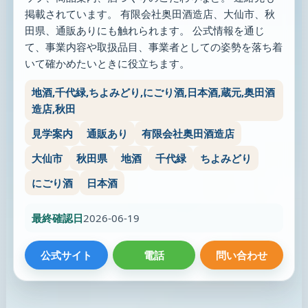
掲載されています。 有限会社奥田酒造店、大仙市、秋
田県、通販ありにも触れられます。 公式情報を通じ
て、事業内容や取扱品目、事業者としての姿勢を落ち着
いて確かめたいときに役立ちます。
地酒,千代緑,ちよみどり,にごり酒,日本酒,蔵元,奥田酒
造店,秋田
見学案内
通販あり
有限会社奥田酒造店
大仙市
秋田県
地酒
千代緑
ちよみどり
にごり酒
日本酒
最終確認日
2026-06-19
公式サイト
電話
問い合わせ