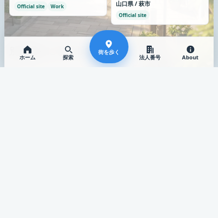
山口県 / 萩市
Official site
Work
Official site
別の通りにも出てみる
街を歩く
ホーム
探索
法人番号
About
類似が少なくなったら、画像のある別の場所へ歩き続けます。
歯科
歯科
天満デンタルクリニック
たつきファミリー歯科
茨城県 / つくばみらい市
愛知県 / 名古屋市
Official site
Work
Official site
Work