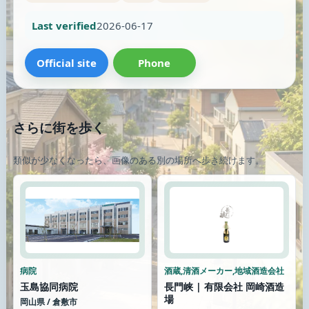
Last verified
2026-06-17
Official site
Phone
さらに街を歩く
類似が少なくなったら、画像のある別の場所へ歩き続けます。
病院
酒蔵,清酒メーカー,地域酒造会社
玉島協同病院
長門峡 | 有限会社 岡崎酒造
場
岡山県 / 倉敷市