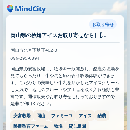
MindCity
お取り寄せ
岡山県の牧場アイスお取り寄せなら|【...
岡山市北区下足守402-3
086-295-0394
岡山県の安富牧場は、牧場を一般開放し、酪農の現場を
見てもらったり、牛や馬と触れ合う牧場体験ができま
す。こだわりの美味しい牛乳を活かしたアイスクリーム
も人気で、地元のフルーツや加工品を取り入れ種類も豊
富です。通信販売やお取り寄せも行っておりますので、
是非ご利用ください。
安富牧場
岡山
ファミーユ
アイス
酪農
酪農教育ファーム
牧場
貸し農園