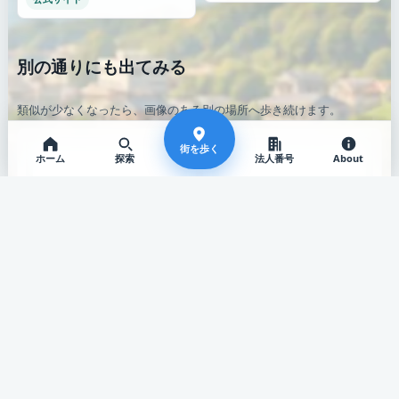
別の通りにも出てみる
類似が少なくなったら、画像のある別の場所へ歩き続けます。
街を歩く
ホーム
探索
法人番号
About
診療所
歯科診療所
日本健康倶楽部熊本支部診
あべ歯科
療所
福岡県 / 直方市
熊本県 / 熊本市南区
公式サイト
公式サイト