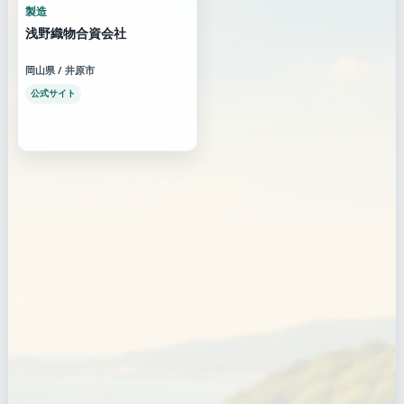
製造
浅野織物合資会社
岡山県 / 井原市
公式サイト