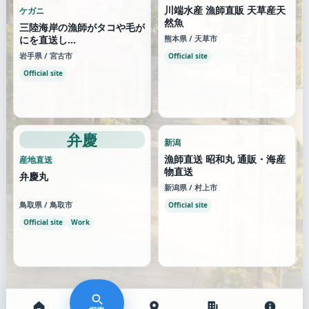
川端水産 漁師直販 天草産天
ケガニ
然魚
三陸海岸の漁師がタコや毛が
にを直送し...
熊本県 / 天草市
岩手県 / 宮古市
Official site
Official site
弁慶
新潟
漁師直送 昭和丸 通販・海産
産地直送
物直送
弁慶丸
新潟県 / 村上市
鳥取県 / 鳥取市
Official site
Official site
Work