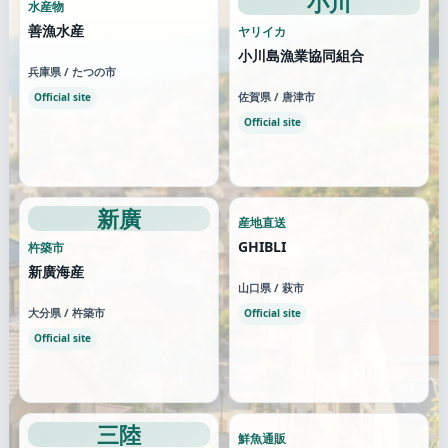
小川
水産物
善漁水産
ヤリイカ
小川島漁業協同組合
兵庫県 / たつの市
佐賀県 / 唐津市
Official site
Official site
新廣
産地直送
GHIBLI
杵築市
新廣海産
山口県 / 萩市
大分県 / 杵築市
Official site
Official site
三陸
鮮魚通販