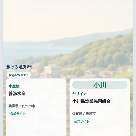
歩ける場所 8件
legacy-0311
小川
水産物
善漁水産
ヤリイカ
小川島漁業協同組合
兵庫県 / たつの市
佐賀県 / 唐津市
公式サイト
公式サイト