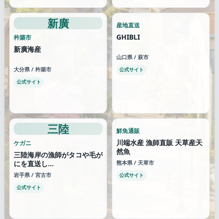
新廣
産地直送
GHIBLI
杵築市
新廣海産
山口県 / 萩市
大分県 / 杵築市
公式サイト
公式サイト
三陸
鮮魚通販
川端水産 漁師直販 天草産天
ケガニ
然魚
三陸海岸の漁師がタコや毛が
にを直送し...
熊本県 / 天草市
岩手県 / 宮古市
公式サイト
公式サイト