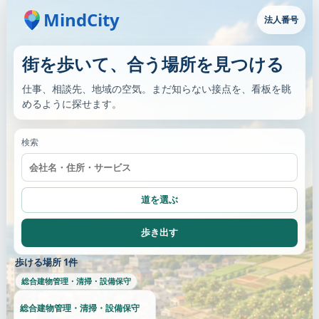
MindCity
法人番号
街を歩いて、合う場所を見つける
仕事、相談先、地域の空気。まだ知らない接点を、看板を眺
めるように探せます。
検索
道を選ぶ
歩き出す
歩ける場所 1件
総合建物管理・清掃・設備保守
総合建物管理・清掃・設備保守